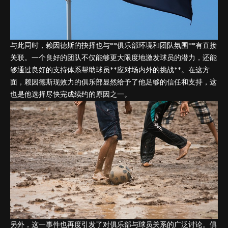
与此同时，赖因德斯的抉择也与**俱乐部环境和团队氛围**有直接
关联。一个良好的团队不仅能够更大限度地激发球员的潜力，还能
够通过良好的支持体系帮助球员**应对场内外的挑战**。在这方
面，赖因德斯现效力的俱乐部显然给予了他足够的信任和支持，这
也是他选择尽快完成续约的原因之一。
另外，这一事件也再度引发了对俱乐部与球员关系的广泛讨论。俱