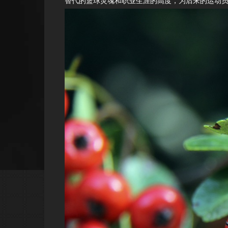
替代的篮球灵魂和职业生涯的高度，为后来的运动