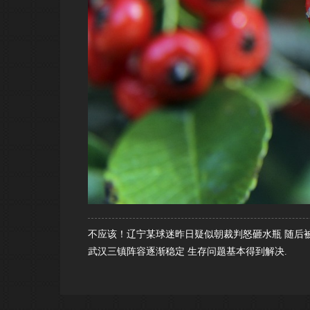
不应该！辽宁某球迷昨日疑似朝裁判怒砸水瓶 随后被
武汉三镇阵容逐渐稳定 生存问题基本得到解决.