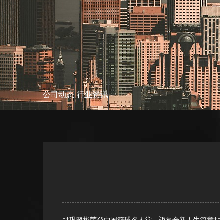
公司动态
行业资讯
**巩晓彬荣登中国篮球名人堂，迈向全新人生篇章*