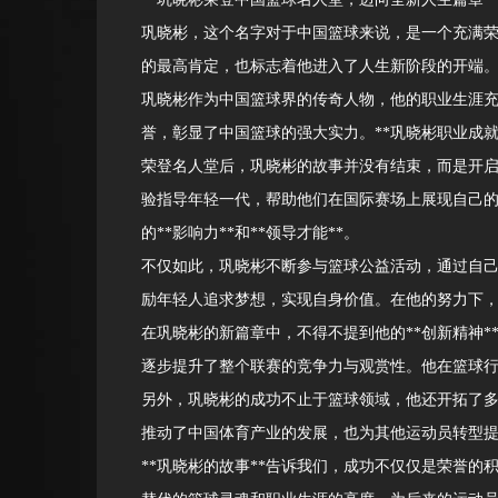
巩晓彬，这个名字对于中国篮球来说，是一个充满
的最高肯定，也标志着他进入了人生新阶段的开端。
巩晓彬作为中国篮球界的传奇人物，他的职业生涯充
誉，彰显了中国篮球的强大实力。**巩晓彬职业成
荣登名人堂后，巩晓彬的故事并没有结束，而是开
验指导年轻一代，帮助他们在国际赛场上展现自己的
的**影响力**和**领导才能**。
不仅如此，巩晓彬不断参与篮球公益活动，通过自
励年轻人追求梦想，实现自身价值。在他的努力下
在巩晓彬的新篇章中，不得不提到他的**创新精神
逐步提升了整个联赛的竞争力与观赏性。他在篮球
另外，巩晓彬的成功不止于篮球领域，他还开拓了
推动了中国体育产业的发展，也为其他运动员转型
**巩晓彬的故事**告诉我们，成功不仅仅是荣誉