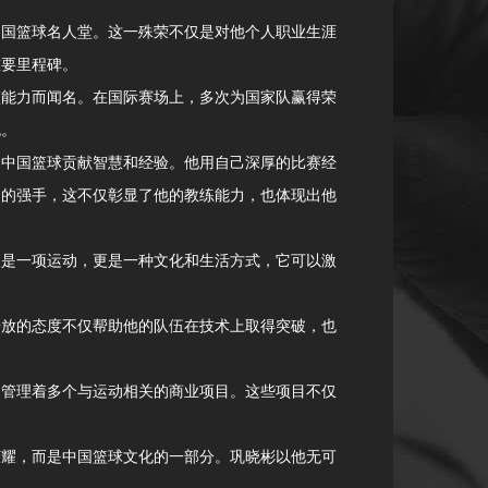
中国篮球名人堂。这一殊荣不仅是对他个人职业生涯
重要里程碑。
篮能力而闻名。在国际赛场上，多次为国家队赢得荣
色。
为中国篮球贡献智慧和经验。他用自己深厚的比赛经
中的强手，这不仅彰显了他的教练能力，也体现出他
仅是一项运动，更是一种文化和生活方式，它可以激
开放的态度不仅帮助他的队伍在技术上取得突破，也
功管理着多个与运动相关的商业项目。这些项目不仅
荣耀，而是中国篮球文化的一部分。巩晓彬以他无可