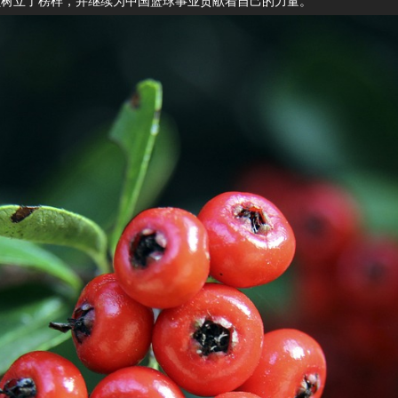
员树立了榜样，并继续为中国篮球事业贡献着自己的力量。