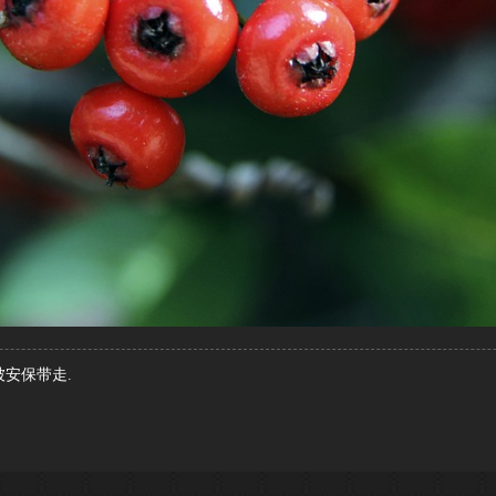
安保带走.