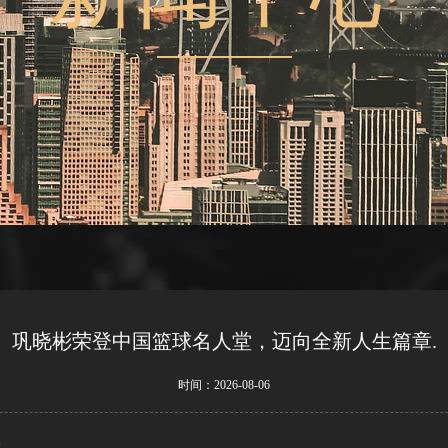
巩晓彬荣登中国篮球名人堂，迈向全新人生篇章.
时间：2026-08-06
*