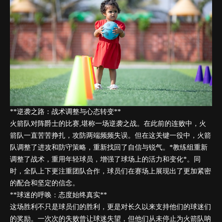
**逆袭之路：战术调整与心态转变**
火箭队对阵爵士的比赛,堪称一场逆袭之战。在此前的连败中，火
箭队一直苦苦挣扎，攻防两端频频失误。但在这关键一役中，火箭
队调整了进攻和防守策略，重新找回了自信与锐气。*教练组重新
调整了战术，重用年轻球员，增强了球场上的活力和变化*。同
时，全队上下更注重团队合作，球员们在赛场上展现出了更加紧密
的配合和坚定的信念。
**球迷的呼唤：态度始终真实**
这场胜利不只是球员们的胜利，更是对长久以来支持他们的球迷们
的奖励。一次次的失败曾让球迷失望，但他们从未停止为火箭队呐