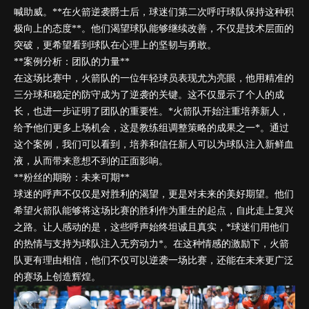
喊助威。**在火箭逆袭爵士后，球迷们第二次呼吁球队保持这种积
极向上的态度**。他们渴望球队能够继续改善，不仅是技术层面的
突破，更希望看到球队在心理上的坚韧与勇敢。
**案例分析：团队的力量**
在这场比赛中，火箭队的一位年轻球员表现尤为亮眼，他用精准的
三分球和稳定的防守成为了逆袭的关键。这不仅显示了个人的成
长，也进一步证明了团队的重要性。*火箭队开始注重培养新人，
给予他们更多上场机会，这是教练组调整策略的成果之一*。通过
这个案例，我们可以看到，培养和信任新人可以为球队注入新鲜血
液，从而带来意想不到的正面影响。
**粉丝的期盼：未来可期**
球迷的呼声不仅仅是对胜利的渴望，更是对未来的美好期望。他们
希望火箭队能够将这场比赛的胜利作为重生的起点，自此走上复兴
之路。让人感动的是，这些呼声始终坦诚且真实，*球迷们用他们
的热情与支持为球队注入无穷动力*。在这种情感的激励下，火箭
队更有理由相信，他们不仅可以逆袭一场比赛，还能在未来更广泛
的赛场上创造辉煌。