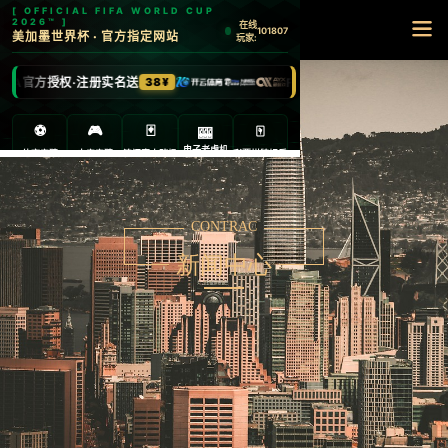
CONTRAC
新闻中心