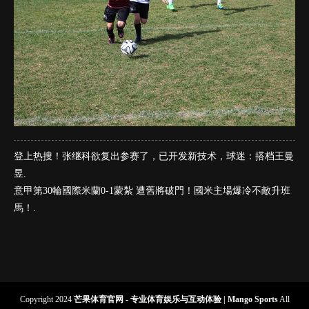
登上热搜！张继科欲复出参赛了，已开发新技术，球迷：搭档王曼
昱.
意甲第30輪國際米蘭0-1蒙紮 遭舊將破門！國米主場爆冷不敵升班
馬！.
Copyright 2024
芒果体育官网 - 专业体育娱乐与互动体验 | Mango Sports
All